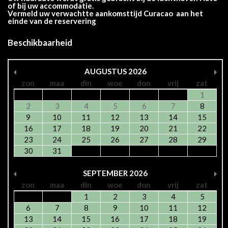
of bij uw accommodatie.
Vermeld uw verwachtte aankomsttijd Curacao aan het
einde van de reservering
Beschikbaarheid
AUGUSTUS
2026
zon
maa
din
woe
don
vrij
zat
1
2
3
4
5
6
7
8
9
10
11
12
13
14
15
16
17
18
19
20
21
22
23
24
25
26
27
28
29
30
31
SEPTEMBER
2026
zon
maa
din
woe
don
vrij
zat
1
2
3
4
5
6
7
8
9
10
11
12
13
14
15
16
17
18
19