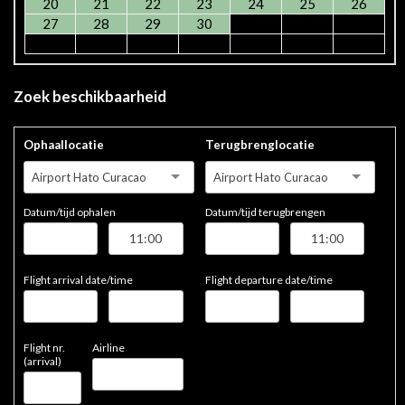
20
21
22
23
24
25
26
27
28
29
30
Zoek beschikbaarheid
Ophaallocatie
Terugbrenglocatie
Airport Hato Curacao
Airport Hato Curacao
Datum/tijd ophalen
Datum/tijd terugbrengen
Flight arrival date/time
Flight departure date/time
Flight nr.
Airline
(arrival)