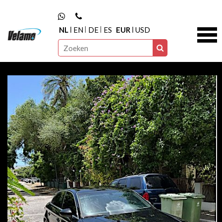
NL
EN
DE
ES
EUR
USD