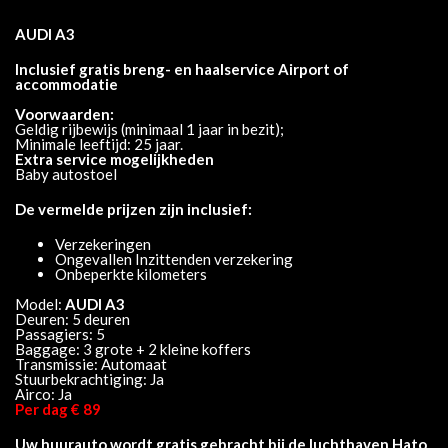
AUDI A3
Inclusief gratis breng- en haalservice Airport of
accommodatie
Voorwaarden:
Geldig rijbewijs (minimaal 1 jaar in bezit);
Minimale leeftijd: 25 jaar.
Extra service mogelijkheden
Baby autostoel
De vermelde prijzen zijn inclusief:
Verzekeringen
Ongevallen Inzittenden verzekering
Onbeperkte kilometers
Model:
AUDI A3
Deuren: 5 deuren
Passagiers: 5
Baggage: 3 grote + 2 kleine koffers
Transmissie: Automaat
Stuurbekrachtiging: Ja
Airco: Ja
Per dag € 89
Uw huurauto wordt gratis gebracht bij de luchthaven Hato