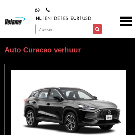
NL
EN
DE
ES
EUR
USD
Auto Curacao verhuur