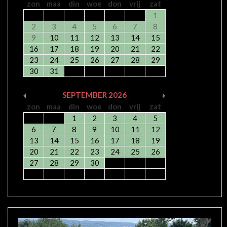
zon
maa
din
woe
don
vrij
zat
1
2
3
4
5
6
7
8
9
10
11
12
13
14
15
16
17
18
19
20
21
22
23
24
25
26
27
28
29
30
31
SEPTEMBER
2026
zon
maa
din
woe
don
vrij
zat
1
2
3
4
5
6
7
8
9
10
11
12
13
14
15
16
17
18
19
20
21
22
23
24
25
26
27
28
29
30