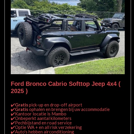
Ford Bronco Cabrio Softtop Jeep 4x4 (
2025 )
✔️
Gratis
pick-up en drop-off airport
✔️
Gratis
ophalen en brengen bij uw accommodatie
✔️Kantoor locatie is Mambo
✔️Onbeperkt aantal kilometers
✔️Pechbijstand en road service
✔️Optie WA + en all risk verzekering
✔️Auto's hebben airconditioning