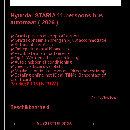
Hyundai STARIA 11-persoons bus
automaat ( 2026 )
✔️
Gratis
pick-up en drop-off airport
✔️
Gratis
ophalen en brengen bij uw accommodatie
✔️Automaat met Airco
✔️Onbeperkt aantal kilometers
✔️Pechbijstand en road service
✔️Optie WA + en all risk verzekering
✔️Auto's hebben airconditioning
✔️Geen creditcard verplicht
✔️Makkelijk online reserveren. Direct bevestiging.
✔️Betaling online met iDeal, Tikkie, Bancontact of
Credticard
Per dag € 115 ( NIEUW )
Bekijk / boeken
Beschikbaarheid
AUGUSTUS
2026