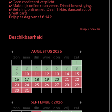
✔️Geen creditcard verplicht
✔️Makkelijk online reserveren. Direct bevestiging.
✔️Betaling online met iDeal, Tikkie, Bancontact of
Credticard
Prijs per dag vanaf € 149
Bekijk / boeken
Beschikbaarheid
AUGUSTUS
2026
zon
maa
din
woe
don
vrij
zat
1
2
3
4
5
6
7
8
9
10
11
12
13
14
15
16
17
18
19
20
21
22
23
24
25
26
27
28
29
30
31
SEPTEMBER
2026
zon
maa
din
woe
don
vrij
zat