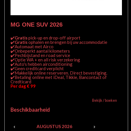
MG ONE SUV 2026
✔️
Gratis
pick-up en drop-off airport
✔️
Gratis
ophalen en brengen bij uw accommodatie
✔️Automaat met Airco
✔️Onbeperkt aantal kilometers
✔️Pechbijstand en road service
✔️Optie WA + en all risk verzekering
✔️Auto's hebben airconditioning
✔️Geen creditcard verplicht
✔️Makkelijk online reserveren. Direct bevestiging.
✔️Betaling online met iDeal, Tikkie, Bancontact of
Credticard
Per dag € 99
Bekijk / boeken
Beschikbaarheid
AUGUSTUS
2026