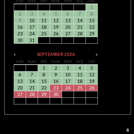
zon
maa
din
woe
don
vrij
zat
1
2
3
4
5
6
7
8
9
10
11
12
13
14
15
16
17
18
19
20
21
22
23
24
25
26
27
28
29
30
31
SEPTEMBER
2026
zon
maa
din
woe
don
vrij
zat
1
2
3
4
5
6
7
8
9
10
11
12
13
14
15
16
17
18
19
20
21
22
23
24
25
26
27
28
29
30
1
...
3
4
5
6
Pagina: