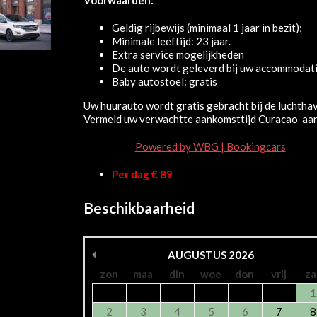
Geldig rijbewijs (minimaal 1 jaar in bezit);
Minimale leeftijd: 23 jaar.
Extra service mogelijkheden
De auto wordt geleverd bij uw accommodat
Baby autostoel: gratis
Uw huurauto wordt gratis gebracht bij de luchtha
Vermeld uw verwachtte aankomsttijd Curacao aan 
Ford edge
Powered by WBG | Bookingcars
Per dag € 89
Beschikbaarheid
AUGUSTUS
2026
zon
maa
din
woe
don
vrij
za
1
2
3
4
5
6
7
8