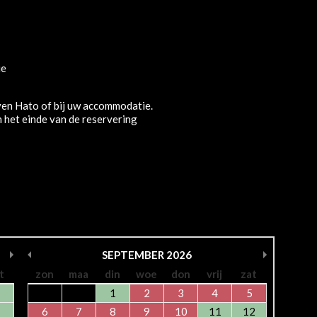
ie
ven Hato of bij uw accommodatie.
het einde van de reservering
SEPTEMBER
2026
t
zon
maa
din
woe
don
vrij
zat
1
2
3
4
5
6
7
8
9
10
11
12