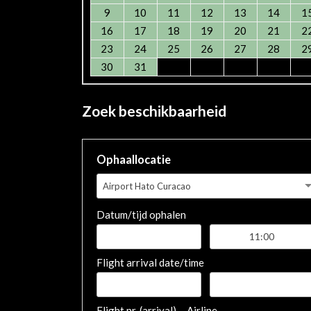
9
10
11
12
13
14
1
16
17
18
19
20
21
2
23
24
25
26
27
28
2
30
31
Zoek beschikbaarheid
Ophaallocatie
Airport Hato Curacao
Datum/tijd ophalen
Flight arrival date/time
Flight nr. (arrival)
Airline