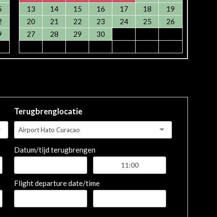
5
13
14
15
16
17
18
19
2
20
21
22
23
24
25
26
9
27
28
29
30
Terugbrenglocatie
Airport Hato Curacao
Datum/tijd terugbrengen
Flight departure date/time