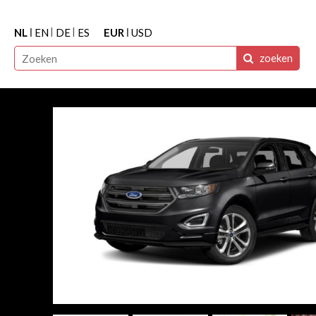
NL
EN
DE
ES
EUR
USD
zoeken