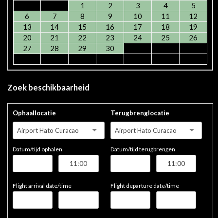
1
2
3
4
5
6
7
8
9
10
11
12
13
14
15
16
17
18
19
20
21
22
23
24
25
26
27
28
29
30
Zoek beschikbaarheid
Ophaallocatie
Terugbrenglocatie
Airport Hato Curacao
Airport Hato Curacao
Datum/tijd ophalen
Datum/tijd terugbrengen
Flight arrival date/time
Flight departure date/time