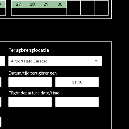
9
27
28
29
30
Terugbrenglocatie
Airport Hato Curacao
Datum/tijd terugbrengen
Flight departure date/time