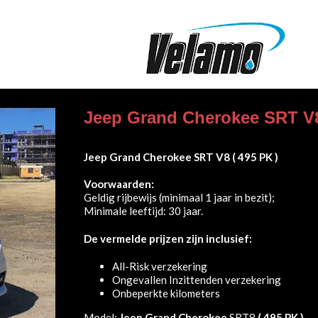
Jeep Grand Cherokee SRT V
Jeep Grand Cherokee
SRT V8
( 495 PK )
Voorwaarden:
Geldig rijbewijs (minimaal 1 jaar in bezit);
Minimale leeftijd: 30 jaar.
De vermelde prijzen zijn inclusief:
All-Risk verzekering
Ongevallen Inzittenden verzekering
Onbeperkte kilometers
Model:
Jeep Grand Cherokee
SRT8
( 495 PK )