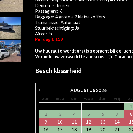
Deuren: 5 deuren
Passagiers: 6
Baggage: 4 grote + 2 kleine koffers
Transmissie: Automaat
Stuurbekrachtiging: Ja
Airco: Ja
Per dag € 159
Uw huurauto wordt gratis gebracht bij de luch
Vermeld uw verwachtte aankomsttijd Curacao a
Beschikbaarheid
AUGUSTUS
2026
zon
maa
din
woe
don
vrij
za
1
2
3
4
5
6
7
8
9
10
11
12
13
14
1
16
17
18
19
20
21
2