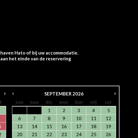
thaven Hato of bij uw accommodatie.
an het einde van de reservering
SEPTEMBER
2026
t
zon
maa
din
woe
don
vrij
zat
1
2
3
4
5
6
7
8
9
10
11
12
5
13
14
15
16
17
18
19
2
20
21
22
23
24
25
26