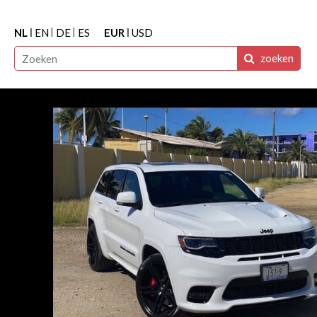
NL
EN
DE
ES
EUR
USD
zoeken