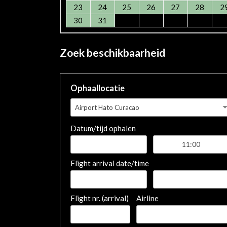
23
24
25
26
27
28
2
30
31
Zoek beschikbaarheid
Ophaallocatie
Airport Hato Curacao
Datum/tijd ophalen
Flight arrival date/time
Flight nr. (arrival)
Airline