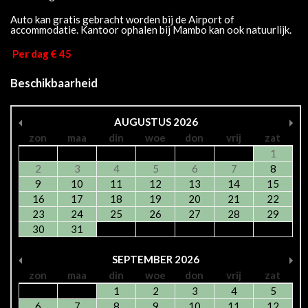
Auto kan gratis gebracht worden bij de Airport of
accommodatie. Kantoor ophalen bij Mambo kan ook natuurlijk.
Per dag € 45
Beschikbaarheid
AUGUSTUS
2026
zon
maa
din
woe
don
vrij
zat
1
2
3
4
5
6
7
8
9
10
11
12
13
14
15
16
17
18
19
20
21
22
23
24
25
26
27
28
29
30
31
SEPTEMBER
2026
zon
maa
din
woe
don
vrij
zat
1
2
3
4
5
6
7
8
9
10
11
12