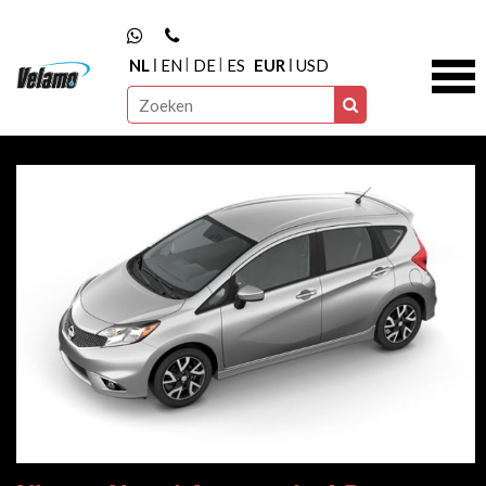
NL
EN
DE
ES
EUR
USD