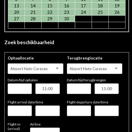
13
14
15
16
17
18
19
20
21
22
23
24
25
26
27
28
29
30
Zoek beschikbaarheid
Ophaallocatie
Terugbrenglocatie
Airport Hato Curacao
Airport Hato Curacao
Datum/tijd ophalen
Datum/tijd terugbrengen
Flight arrival date/time
Flight departure date/time
Flight nr.
Airline
(arrival)