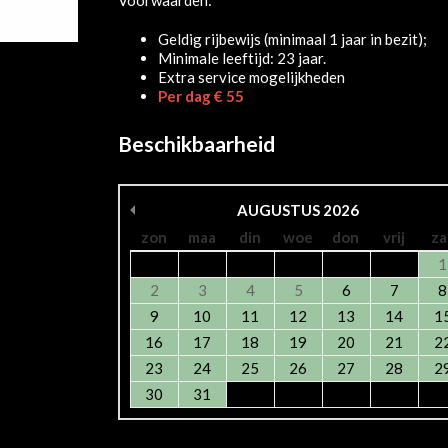
Geldig rijbewijs (minimaal 1 jaar in bezit);
Minimale leeftijd: 23 jaar.
Extra service mogelijkheden
Per dag € 55
Beschikbaarheid
AUGUSTUS
2026
zon
maa
din
woe
don
vrij
za
1
2
3
4
5
6
7
8
9
10
11
12
13
14
1
16
17
18
19
20
21
2
23
24
25
26
27
28
2
30
31