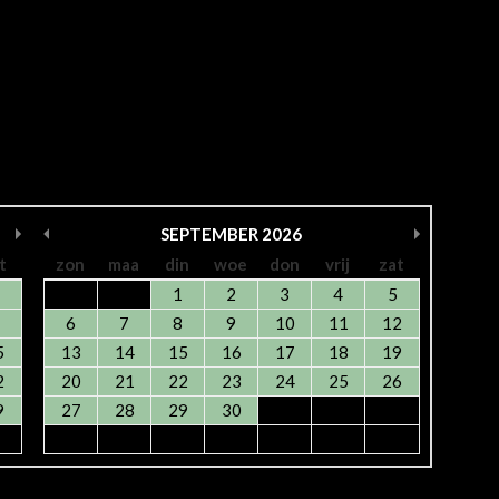
SEPTEMBER
2026
t
zon
maa
din
woe
don
vrij
zat
1
2
3
4
5
6
7
8
9
10
11
12
5
13
14
15
16
17
18
19
2
20
21
22
23
24
25
26
9
27
28
29
30