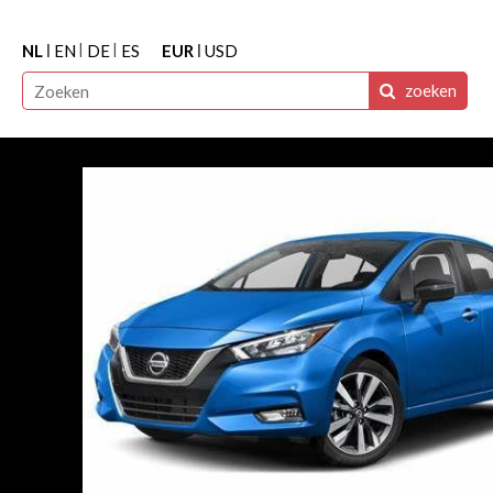
NL
EN
DE
ES
EUR
USD
zoeken