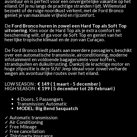
avontuur en is perfect voor een onvergetelijke vakantie op het
eiland. Of je nu langs de prachtige stranden rijdt, Willemstad
bezoekt of de ruige noordkust verkent, met de Ford Bronco
geniet je van maximale vrijheid en rijcomfort.
De
Ford Bronco huren in zowel een Hard Top als Soft Top
uitvoering
. Kies voor de Hard Top als je extra comfort en
bescherming wilt, of ga voor de Soft Top en geniet van het
heerlijke tropische klimaat en de zon van Curaçao.
De Ford Bronco biedt plaats aan meerdere passagiers, beschikt
over een automatische transmissie, airconditioning, moderne
infotainment en voldoende bagageruimte voor koffers,
strandspullen en duikuitrusting. Dankzij de krachtige motor en
hoge zitpositie is deze SUV/ Jeep ideaal voor zowel verharde
wegen als avontuurlijke routes over het eiland.
LOW SEASON :
€ 149 ( 1 maart - 5 december )
HIGH SEASON :
€ 199 ( 5 december tot 28-februari )
4 Doors, 5 Passengers
Transmission: Automatic
MODEL: Big Bend Sasquatch
✓ Automatic transmission
✓ Air Conditioning
✓ Free Mileage
✓ Free cancellation
✓ Third party insurance