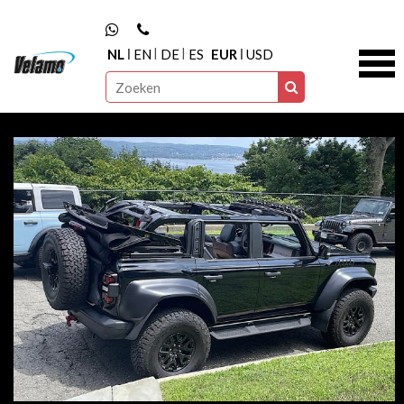
NL
EN
DE
ES
EUR
USD