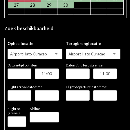
27
28
29
30
Zoek beschikbaarheid
Ophaallocatie
Terugbrenglocatie
Airport Hato Curacao
Airport Hato Curacao
Datum/tijd ophalen
Datum/tijd terugbrengen
Flight arrival date/time
Flight departure date/time
Flight nr.
Airline
(arrival)