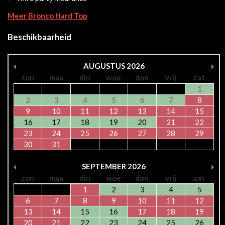
Meer Bronco Hard Top
Beschikbaarheid
AUGUSTUS
2026
zon
maa
din
woe
don
vrij
zat
1
2
3
4
5
6
7
8
9
10
11
12
13
14
15
16
17
18
19
20
21
22
23
24
25
26
27
28
29
30
31
SEPTEMBER
2026
zon
maa
din
woe
don
vrij
zat
1
2
3
4
5
6
7
8
9
10
11
12
13
14
15
16
17
18
19
20
21
22
23
24
25
26