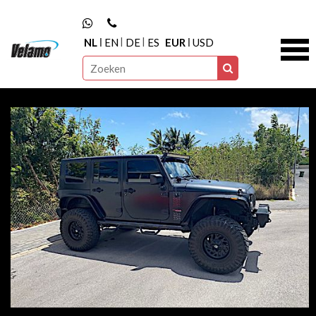
NL
EN
DE
ES
EUR
USD