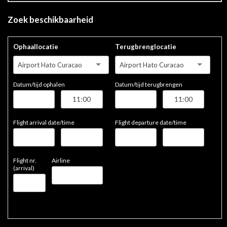
Zoek beschikbaarheid
Ophaallocatie
Terugbrenglocatie
Airport Hato Curacao
Airport Hato Curacao
Datum/tijd ophalen
Datum/tijd terugbrengen
Flight arrival date/time
Flight departure date/time
Flight nr.
Airline
(arrival)