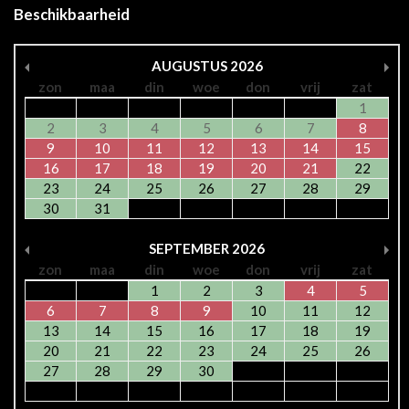
Beschikbaarheid
AUGUSTUS
2026
zon
maa
din
woe
don
vrij
zat
1
2
3
4
5
6
7
8
9
10
11
12
13
14
15
16
17
18
19
20
21
22
23
24
25
26
27
28
29
30
31
SEPTEMBER
2026
zon
maa
din
woe
don
vrij
zat
1
2
3
4
5
6
7
8
9
10
11
12
13
14
15
16
17
18
19
20
21
22
23
24
25
26
27
28
29
30