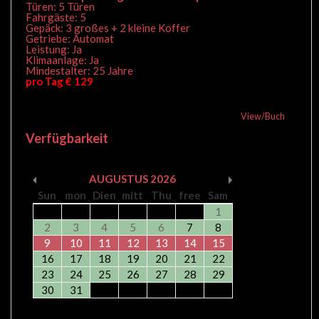
Türen: 5 Türen
Fahrgäste: 5
Gepäck: 3 großes + 2 kleine Koffer
Getriebe: Automat
Leistung: Ja
Klimaanlage: Ja
Mindestalter: 25 Jahre
pro Tag € 129
View/Buch
Verfügbarkeit
AUGUSTUS
2026
Sun
mon
Dien
mitt
Thu
free
Sam
1
2
3
4
5
6
7
8
9
10
11
12
13
14
15
16
17
18
19
20
21
22
23
24
25
26
27
28
29
30
31