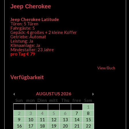
Jeep Cherokee
Jeep Cherokee Latitude
Türen: 5 Türen
Fahrgäste: 5
Gepäck: 4 großes + 2 kleine Koffer
Getriebe: Automat
Leistung: Ja
Klimaanlage: Ja
Mindestalter: 23 Jahre
pro Tag € 79
View/Buch
Verfügbarkeit
AUGUSTUS
2026
Sun
mon
Dien
mitt
Thu
free
Sam
1
2
3
4
5
6
7
8
9
10
11
12
13
14
15
16
17
18
19
20
21
22