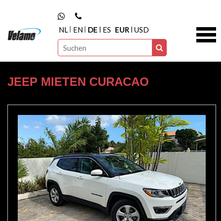
NL
EN
DE
ES
EUR
USD
JEEP MIETEN CURACAO