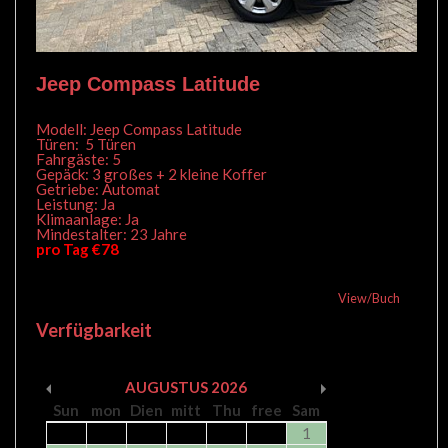
Jeep Compass Latitude
Modell: Jeep Compass Latitude
Türen: 5 Türen
Fahrgäste: 5
Gepäck: 3 großes + 2 kleine Koffer
Getriebe: Automat
Leistung: Ja
Klimaanlage: Ja
Mindestalter: 23 Jahre
pro Tag €78
View/Buch
Verfügbarkeit
AUGUSTUS
2026
Sun
mon
Dien
mitt
Thu
free
Sam
1