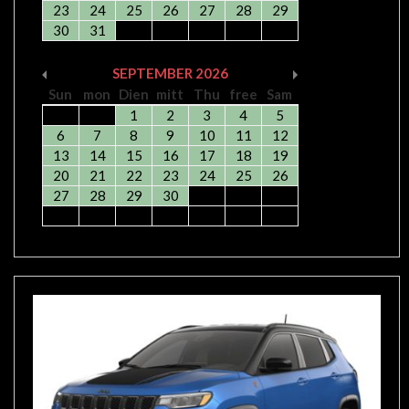
23
24
25
26
27
28
29
30
31
SEPTEMBER
2026
Sun
mon
Dien
mitt
Thu
free
Sam
1
2
3
4
5
6
7
8
9
10
11
12
13
14
15
16
17
18
19
20
21
22
23
24
25
26
27
28
29
30