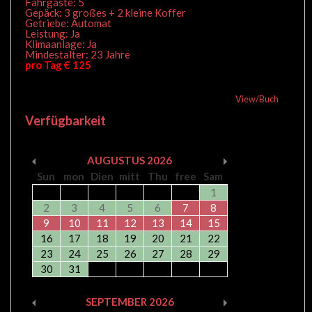
Fahrgäste: 5
Gepäck: 3 großes + 2 kleine Koffer
Getriebe: Automat
Leistung: Ja
Klimaanlage: Ja
Mindestalter: 23 Jahre
pro Tag € 125
View/Buch
Verfügbarkeit
AUGUSTUS
2026
Sun
mon
Dien
mitt
Thu
free
Sam
1
2
3
4
5
6
7
8
9
10
11
12
13
14
15
16
17
18
19
20
21
22
23
24
25
26
27
28
29
30
31
SEPTEMBER
2026