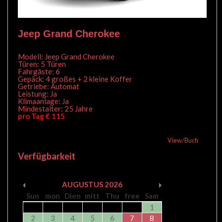
Jeep Grand Cherokee
Modell: Jeep Grand Cherokee
Türen: 5 Türen
Fahrgäste: 6
Gepäck: 4 großes + 2 kleine Koffer
Getriebe: Automat
Leistung: Ja
Klimaanlage: Ja
Mindestalter: 25 Jahre
pro Tag € 115
View/Buch
Verfügbarkeit
AUGUSTUS
2026
Sun
mon
Dien
mitt
Thu
free
Sam
1
2
3
4
5
6
7
8