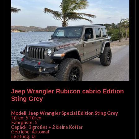
Jeep Wrangler Rubicon cabrio Edition
Sting Grey
Modell: Jeep Wrangler Special Edition Sting Grey
Türen: 5 Türen
Fahrgäste: 5
Gepäck: 3 großes + 2 kleine Koffer
Getriebe: Automat
Leistung: Ja