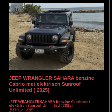
JEEP WRANGLER SAHARA benzine
Cabrio met elektrisch Sunroof
Unlimited ( 2025)
JEEP WRANGLER SAHARA benzine Cabrio met
elektrisch Sunroof Unlimited ( 2025)
Türen: 5 Türen