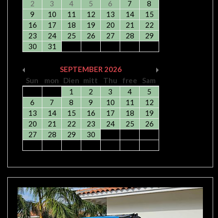
2
3
4
5
6
7
8
9
10
11
12
13
14
15
16
17
18
19
20
21
22
23
24
25
26
27
28
29
30
31
SEPTEMBER
2026
Sun
mon
Dien
mitt
Thu
free
Sam
1
2
3
4
5
6
7
8
9
10
11
12
13
14
15
16
17
18
19
20
21
22
23
24
25
26
27
28
29
30