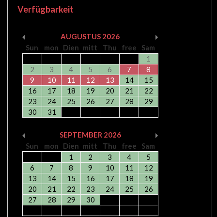
Verfügbarkeit
AUGUSTUS
2026
Sun
mon
Dien
mitt
Thu
free
Sam
1
2
3
4
5
6
7
8
9
10
11
12
13
14
15
16
17
18
19
20
21
22
23
24
25
26
27
28
29
30
31
SEPTEMBER
2026
Sun
mon
Dien
mitt
Thu
free
Sam
1
2
3
4
5
6
7
8
9
10
11
12
13
14
15
16
17
18
19
20
21
22
23
24
25
26
27
28
29
30