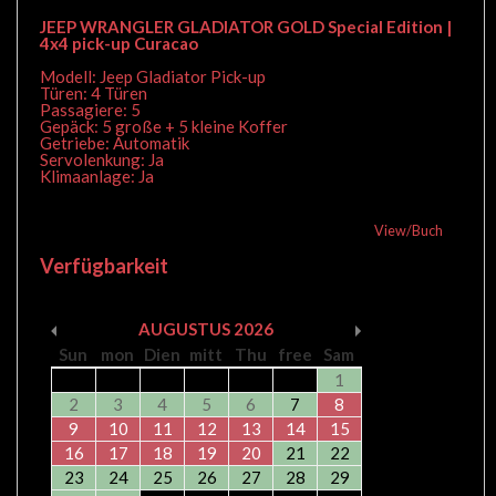
JEEP WRANGLER GLADIATOR GOLD Special Edition |
4x4 pick-up Curacao
Modell: Jeep Gladiator Pick-up
Türen: 4 Türen
Passagiere: 5
Gepäck: 5 große + 5 kleine Koffer
Getriebe: Automatik
Servolenkung: Ja
Klimaanlage: Ja
View/Buch
Verfügbarkeit
AUGUSTUS
2026
Sun
mon
Dien
mitt
Thu
free
Sam
1
2
3
4
5
6
7
8
9
10
11
12
13
14
15
16
17
18
19
20
21
22
23
24
25
26
27
28
29