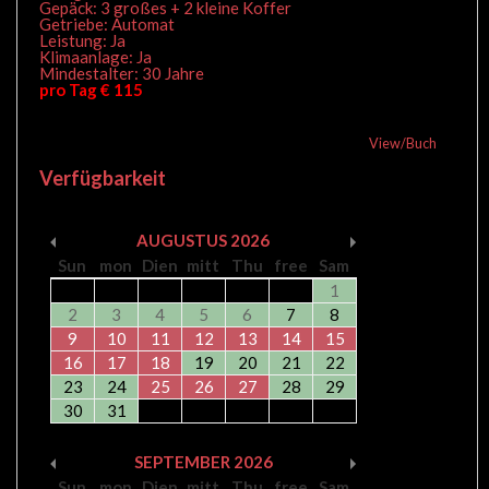
Gepäck: 3 großes + 2 kleine Koffer
Getriebe: Automat
Leistung: Ja
Klimaanlage: Ja
Mindestalter: 30 Jahre
pro Tag € 115
View/Buch
Verfügbarkeit
AUGUSTUS
2026
Sun
mon
Dien
mitt
Thu
free
Sam
1
2
3
4
5
6
7
8
9
10
11
12
13
14
15
16
17
18
19
20
21
22
23
24
25
26
27
28
29
30
31
SEPTEMBER
2026
Sun
mon
Dien
mitt
Thu
free
Sam