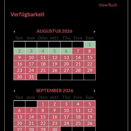
View/Buch
Verfügbarkeit
AUGUSTUS
2026
Sun
mon
Dien
mitt
Thu
free
Sam
1
2
3
4
5
6
7
8
9
10
11
12
13
14
15
16
17
18
19
20
21
22
23
24
25
26
27
28
29
30
31
SEPTEMBER
2026
Sun
mon
Dien
mitt
Thu
free
Sam
1
2
3
4
5
6
7
8
9
10
11
12
13
14
15
16
17
18
19
20
21
22
23
24
25
26
27
28
29
30