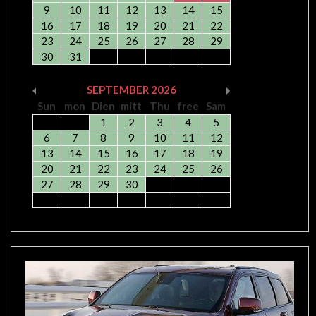
9
10
11
12
13
14
15
16
17
18
19
20
21
22
23
24
25
26
27
28
29
30
31
SEPTEMBER
2026
Sun
mon
Dien
mitt
Thu
free
Sam
1
2
3
4
5
6
7
8
9
10
11
12
13
14
15
16
17
18
19
20
21
22
23
24
25
26
27
28
29
30