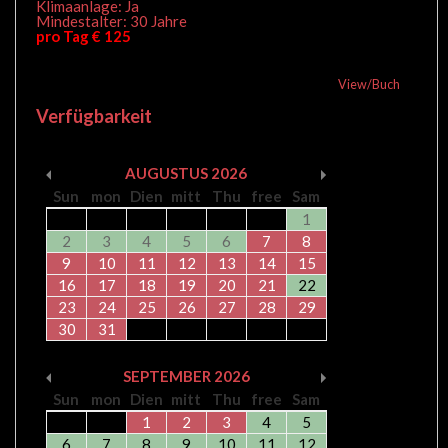
Klimaanlage: Ja
Mindestalter: 30 Jahre
pro Tag € 125
View/Buch
Verfügbarkeit
AUGUSTUS
2026
Sun
mon
Dien
mitt
Thu
free
Sam
1
2
3
4
5
6
7
8
9
10
11
12
13
14
15
16
17
18
19
20
21
22
23
24
25
26
27
28
29
30
31
SEPTEMBER
2026
Sun
mon
Dien
mitt
Thu
free
Sam
1
2
3
4
5
6
7
8
9
10
11
12