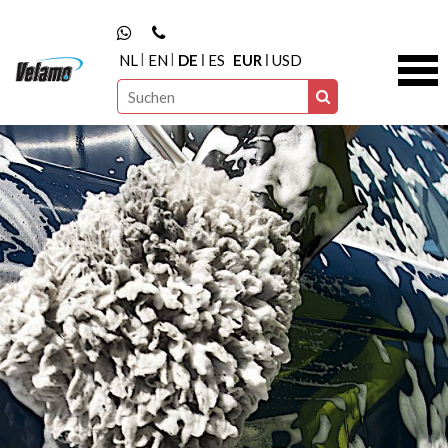
NL
EN
DE
ES
EUR
USD