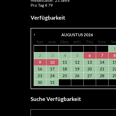
Mindestalter: 23 Jahre
Pro Tag € 79
Verfügbarkeit
AUGUSTUS
2026
Sun
mon
Dien
mitt
Thu
free
Sa
1
2
3
4
5
6
7
8
9
10
11
12
13
14
1
16
17
18
19
20
21
2
23
24
25
26
27
28
2
30
31
Suche Verfügbarkeit