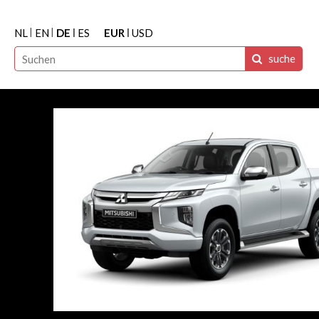
NL
EN
DE
ES
EUR
USD
suche