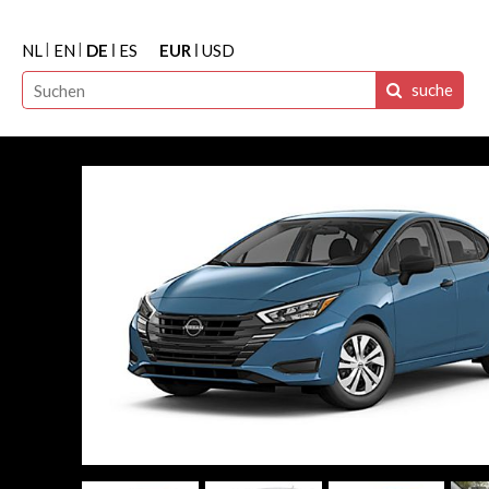
NL
EN
DE
ES
EUR
USD
suche