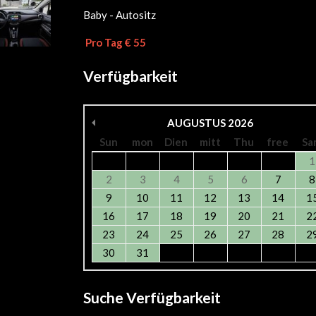
Baby - Autositz
Pro Tag € 55
Verfügbarkeit
AUGUSTUS
2026
Sun
mon
Dien
mitt
Thu
free
Sa
1
2
3
4
5
6
7
8
9
10
11
12
13
14
1
16
17
18
19
20
21
2
23
24
25
26
27
28
2
30
31
Suche Verfügbarkeit