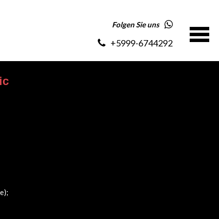
Folgen Sie uns
+5999-6744292
ic
e);