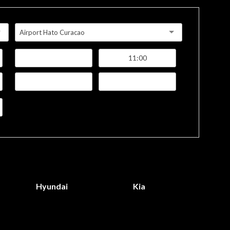
Airport Hato Curacao
Hyundai
Kia