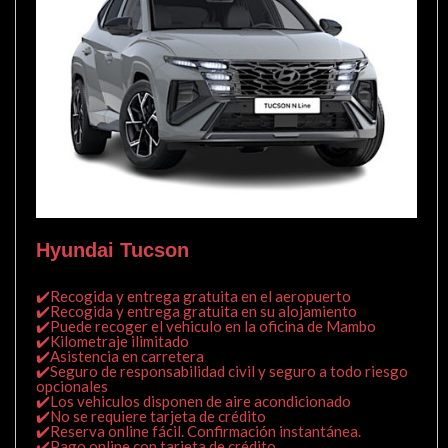
Hyundai Tucson
✔️Recogida y entrega gratuita en el aeropuerto
✔️Recogida y entrega gratuita en su alojamiento
✔️Puede recoger el vehiculo en la oficina de Mambo
✔️Kilometraje ilimitado
✔️Asistencia en carretera
✔️Seguro de responsabilidad civil y seguro a todo riesgo
opcionales
✔️Los vehiculos disponen de aire acondicionado
✔️No se requiere tarjeta de crédito
✔️Reserva online fácil. Confirmación instantánea.
✔️Pago online con tarjeta de crédito