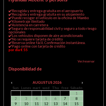
✔️Recogida y entrega gratuita en el aeropuerto
✔️Recogida y entrega gratuita en su alojamiento
✔️Puede recoger el vehiculo en la oficina de Mambo
✔️Kilometraje ilimitado
✔️Asistencia en carretera
✔️Seguro de responsabilidad civil y seguro a todo riesgo
opcionales
✔️Los vehiculos disponen de aire acondicionado
✔️No se requiere tarjeta de crédito
✔️Reserva online fácil. Confirmación instantánea.
✔️Pago online con tarjeta de crédito
por día € 55
Ver/reservar
Disponibilidad de
AUGUSTUS
2026
Sun
Lunes
mart
wed
Thu
free
Sábado
1
2
3
4
5
6
7
8
9
10
11
12
13
14
15