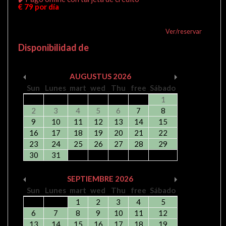
€ 79 por día
Ver/reservar
Disponibilidad de
AUGUSTUS
2026
Sun
Lunes
mart
wed
Thu
free
Sábado
1
2
3
4
5
6
7
8
9
10
11
12
13
14
15
16
17
18
19
20
21
22
23
24
25
26
27
28
29
30
31
SEPTIEMBRE
2026
Sun
Lunes
mart
wed
Thu
free
Sábado
1
2
3
4
5
6
7
8
9
10
11
12
13
14
15
16
17
18
19