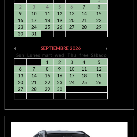
2
3
4
5
6
7
8
9
10
11
12
13
14
15
16
17
18
19
20
21
22
23
24
25
26
27
28
29
30
31
SEPTIEMBRE
2026
Sun
Lunes
mart
wed
Thu
free
Sábado
1
2
3
4
5
6
7
8
9
10
11
12
13
14
15
16
17
18
19
20
21
22
23
24
25
26
27
28
29
30