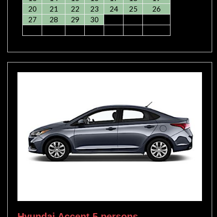
20
21
22
23
24
25
26
27
28
29
30
Hyundai Accent 5 persons