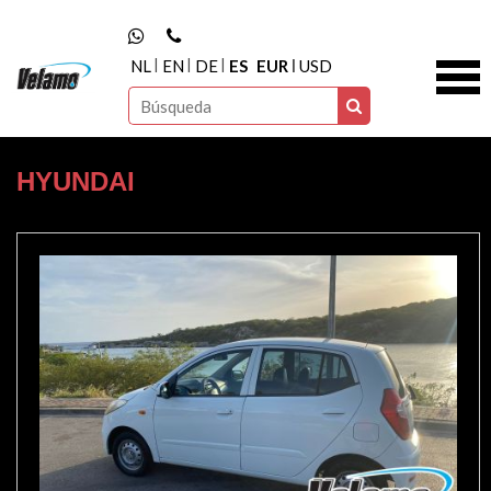
NL
EN
DE
ES
EUR
USD
HYUNDAI