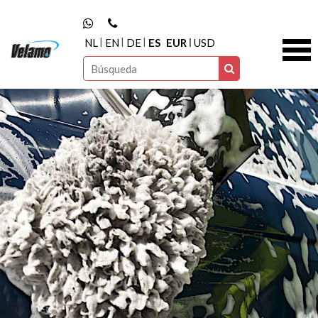
NL
EN
DE
ES
EUR
USD