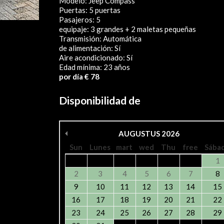
Modelo: Jeep Compass
Puertas: 5 puertas
Pasajeros: 5
equipaje: 3 grandes + 2 maletas pequeñas
Transmisión: Automática
de alimentación: Sí
Aire acondicionado: Sí
Edad mínima: 23 años
por día € 78
Disponibilidad de
AUGUSTUS
2026
Sun
Lunes
mart
wed
Thu
free
Sába
1
2
3
4
5
6
7
8
9
10
11
12
13
14
15
16
17
18
19
20
21
22
23
24
25
26
27
28
29