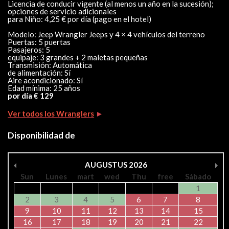
Licencia de conducir vigente (al menos un año en la sucesión);
opciones de servicio adicionales
para Niño: 4,25 € por día (pago en el hotel)
Modelo: Jeep Wrangler Jeeps y 4 × 4 vehículos del terreno
Puertas: 5 puertas
Pasajeros: 5
equipaje: 3 grandes + 2 maletas pequeñas
Transmisión: Automática
de alimentación: Sí
Aire acondicionado: Sí
Edad mínima: 25 años
por día € 129
Ver todos los Wranglers
►
Disponibilidad de
AUGUSTUS
2026
Sun
Lunes
mart
wed
Thu
free
Sábado
1
2
3
4
5
6
7
8
9
10
11
12
13
14
15
16
17
18
19
20
21
22